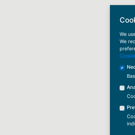
Coo
We use
We rec
prefer
Cookie
Ne
Bas
Ana
Coo
Pre
Coo
ind