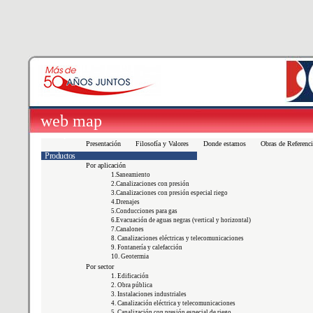
web map
La empresa
Presentación
Filosofía y Valores
Donde estamos
Obras de Referenci
Productos
Por aplicación
1.Saneamiento
2.Canalizaciones con presión
3.Canalizaciones con presión especial riego
4.Drenajes
5.Conducciones para gas
6.Evacuación de aguas negras (vertical y horizontal)
7.Canalones
8. Canalizaciones eléctricas y telecomunicaciones
9. Fontanería y calefacción
10. Geotermia
Por sector
1. Edificación
2. Obra pública
3. Instalaciones industriales
4. Canalización eléctrica y telecomunicaciones
5. Canalización con presión especial de riego